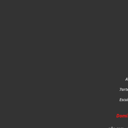
A
7art
Escu
Domín